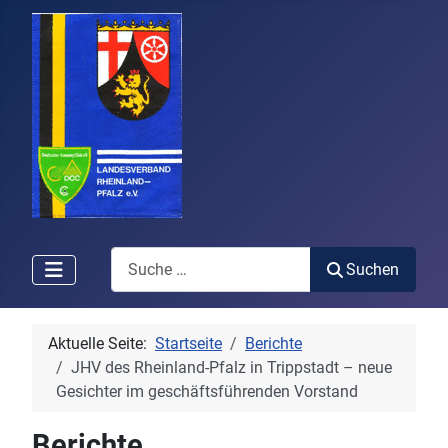
Search
Suchen
Aktuelle Seite:
Startseite
Berichte
JHV des Rheinland-Pfalz in Trippstadt – neue
Gesichter im geschäftsführenden Vorstand
Berichte