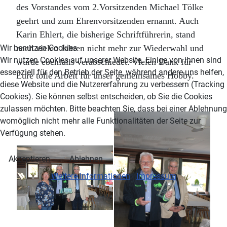
des Vorstandes vom 2.Vorsitzenden Michael Tölke
geehrt und zum Ehrenvorsitzenden ernannt. Auch
Karin Ehlert, die bisherige Schriftführerin, stand
Wir benutzen Cookies
nach vielen Jahren nicht mehr zur Wiederwahl und
Wir nutzen Cookies auf unserer Website. Einige von ihnen sind
wurde ebenfalls verabschiedet. Vielen Dank für
essenziell für den Betrieb der Seite, während andere uns helfen,
Eure tolle Arbeit für unser gemeinsames Hobby.
diese Website und die Nutzererfahrung zu verbessern (Tracking
Cookies). Sie können selbst entscheiden, ob Sie die Cookies
zulassen möchten. Bitte beachten Sie, dass bei einer Ablehnung
womöglich nicht mehr alle Funktionalitäten der Seite zur
Verfügung stehen.
Akzeptieren
Ablehnen
Weitere Informationen
|
Impressum