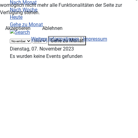
Nach Monat
womöglich nicht mehr alle Funktionalitäten der Seite zur
Nach Woche
Verfügung stehen.
Heute
Gehe zu Monat
Akzeptieren
Ablehnen
Weitere Informationen
|
Impressum
Gehe zu Monat
Dienstag, 07. November 2023
Es wurden keine Events gefunden