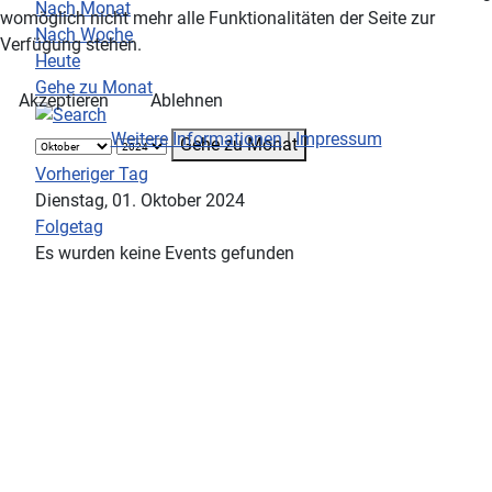
Nach Monat
womöglich nicht mehr alle Funktionalitäten der Seite zur
Nach Woche
Verfügung stehen.
Heute
Gehe zu Monat
Akzeptieren
Ablehnen
Weitere Informationen
|
Impressum
Gehe zu Monat
Vorheriger Tag
Dienstag, 01. Oktober 2024
Folgetag
Es wurden keine Events gefunden