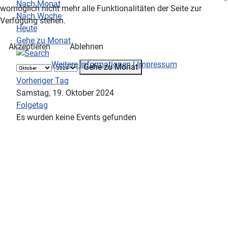
Nach Monat
womöglich nicht mehr alle Funktionalitäten der Seite zur
Nach Woche
Verfügung stehen.
Heute
Gehe zu Monat
Akzeptieren
Ablehnen
Weitere Informationen
|
Impressum
Gehe zu Monat
Vorheriger Tag
Samstag, 19. Oktober 2024
Folgetag
Es wurden keine Events gefunden