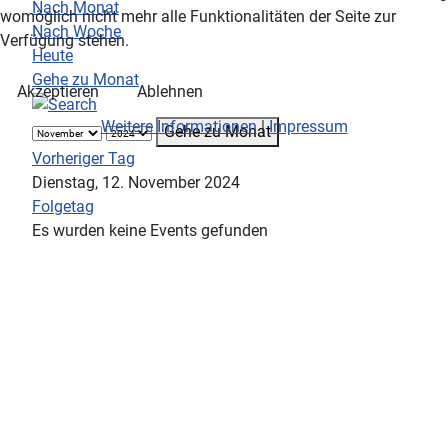
Nach Monat
womöglich nicht mehr alle Funktionalitäten der Seite zur
Nach Woche
Verfügung stehen.
Heute
Gehe zu Monat
Akzeptieren
Ablehnen
Weitere Informationen
|
Impressum
Gehe zu Monat
Vorheriger Tag
Dienstag, 12. November 2024
Folgetag
Es wurden keine Events gefunden