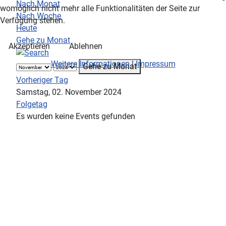
Nach Monat
womöglich nicht mehr alle Funktionalitäten der Seite zur
Nach Woche
Verfügung stehen.
Heute
Gehe zu Monat
Akzeptieren
Ablehnen
Weitere Informationen
|
Impressum
Gehe zu Monat
Vorheriger Tag
Samstag, 02. November 2024
Folgetag
Es wurden keine Events gefunden