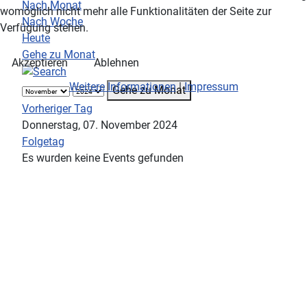
Nach Monat
womöglich nicht mehr alle Funktionalitäten der Seite zur
Nach Woche
Verfügung stehen.
Heute
Gehe zu Monat
Akzeptieren
Ablehnen
Weitere Informationen
|
Impressum
Gehe zu Monat
Vorheriger Tag
Donnerstag, 07. November 2024
Folgetag
Es wurden keine Events gefunden