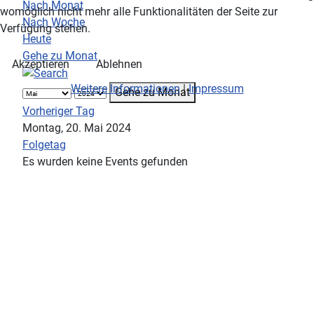
Nach Monat
womöglich nicht mehr alle Funktionalitäten der Seite zur
Nach Woche
Verfügung stehen.
Heute
Gehe zu Monat
Akzeptieren
Ablehnen
Weitere Informationen
|
Impressum
Gehe zu Monat
Vorheriger Tag
Montag, 20. Mai 2024
Folgetag
Es wurden keine Events gefunden