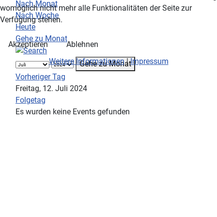
Nach Monat
womöglich nicht mehr alle Funktionalitäten der Seite zur
Nach Woche
Verfügung stehen.
Heute
Gehe zu Monat
Akzeptieren
Ablehnen
Weitere Informationen
|
Impressum
Gehe zu Monat
Vorheriger Tag
Freitag, 12. Juli 2024
Folgetag
Es wurden keine Events gefunden