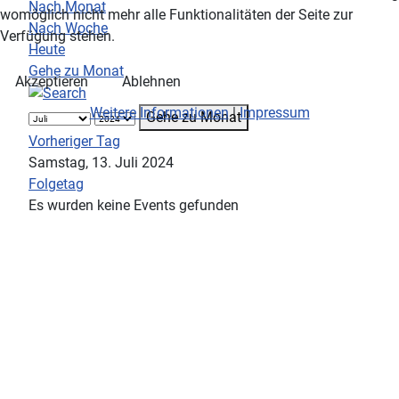
Nach Monat
womöglich nicht mehr alle Funktionalitäten der Seite zur
Nach Woche
Verfügung stehen.
Heute
Gehe zu Monat
Akzeptieren
Ablehnen
Weitere Informationen
|
Impressum
Gehe zu Monat
Vorheriger Tag
Samstag, 13. Juli 2024
Folgetag
Es wurden keine Events gefunden