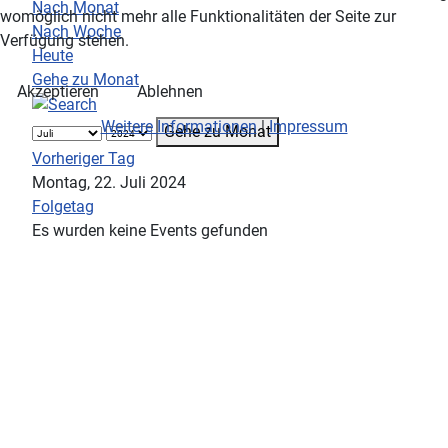
Nach Monat
womöglich nicht mehr alle Funktionalitäten der Seite zur
Nach Woche
Verfügung stehen.
Heute
Gehe zu Monat
Akzeptieren
Ablehnen
Weitere Informationen
|
Impressum
Gehe zu Monat
Vorheriger Tag
Montag, 22. Juli 2024
Folgetag
Es wurden keine Events gefunden