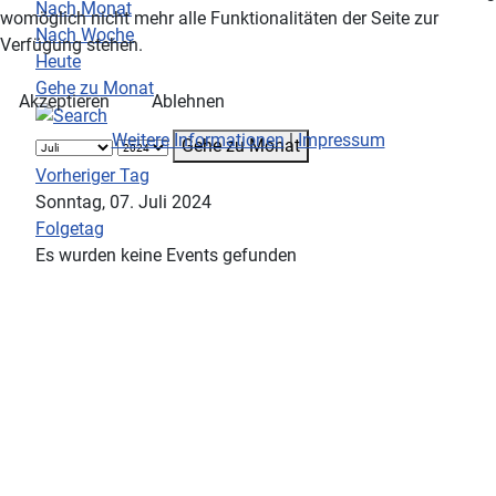
Nach Monat
womöglich nicht mehr alle Funktionalitäten der Seite zur
Nach Woche
Verfügung stehen.
Heute
Gehe zu Monat
Akzeptieren
Ablehnen
Weitere Informationen
|
Impressum
Gehe zu Monat
Vorheriger Tag
Sonntag, 07. Juli 2024
Folgetag
Es wurden keine Events gefunden