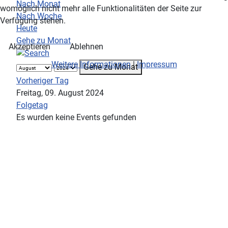
Nach Monat
womöglich nicht mehr alle Funktionalitäten der Seite zur
Nach Woche
Verfügung stehen.
Heute
Gehe zu Monat
Akzeptieren
Ablehnen
Weitere Informationen
|
Impressum
Gehe zu Monat
Vorheriger Tag
Freitag, 09. August 2024
Folgetag
Es wurden keine Events gefunden