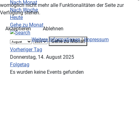
Nach Monat
womöglich nicht mehr alle Funktionalitäten der Seite zur
Nach Woche
Verfügung stehen.
Heute
Gehe zu Monat
Akzeptieren
Ablehnen
Weitere Informationen
|
Impressum
Gehe zu Monat
Vorheriger Tag
Donnerstag, 14. August 2025
Folgetag
Es wurden keine Events gefunden