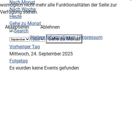
Nach Monat
womöglich nicht mehr alle Funktionalitäten der Seite zur
Nach Woche
Verfügung stehen.
Heute
Gehe zu Monat
Akzeptieren
Ablehnen
Weitere Informationen
|
Impressum
Gehe zu Monat
Vorheriger Tag
Mittwoch, 24. September 2025
Folgetag
Es wurden keine Events gefunden