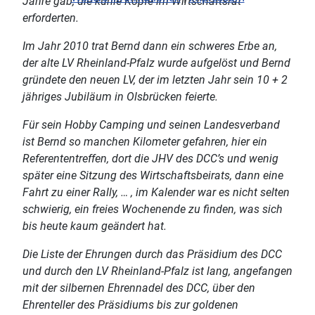
Jahre gab, die kühle Köpfe im Wirtschaftsrat
erforderten.
Im Jahr 2010 trat Bernd dann ein schweres Erbe an,
der alte LV Rheinland-Pfalz wurde aufgelöst und Bernd
gründete den neuen LV, der im letzten Jahr sein 10 + 2
jähriges Jubiläum in Olsbrücken feierte.
Für sein Hobby Camping und seinen Landesverband
ist Bernd so manchen Kilometer gefahren, hier ein
Referententreffen, dort die JHV des DCC’s und wenig
später eine Sitzung des Wirtschaftsbeirats, dann eine
Fahrt zu einer Rally, … , im Kalender war es nicht selten
schwierig, ein freies Wochenende zu finden, was sich
bis heute kaum geändert hat.
Die Liste der Ehrungen durch das Präsidium des DCC
und durch den LV Rheinland-Pfalz ist lang, angefangen
mit der silbernen Ehrennadel des DCC, über den
Ehrenteller des Präsidiums bis zur goldenen