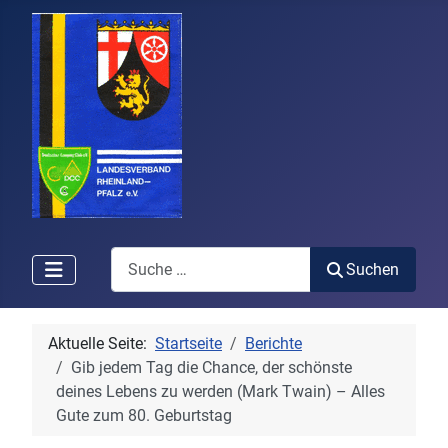
Search
Suchen
Aktuelle Seite:
Startseite
Berichte
Gib jedem Tag die Chance, der schönste
deines Lebens zu werden (Mark Twain) – Alles
Gute zum 80. Geburtstag