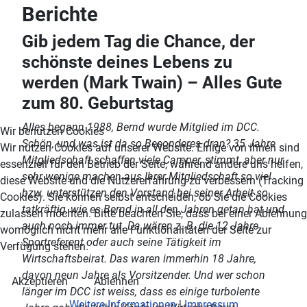
Berichte
Gib jedem Tag die Chance, der
schönste deines Lebens zu
werden (Mark Twain) – Alles Gute
zum 80. Geburtstag
Alles begann 1988, Bernd wurde Mitglied im DCC.
Wir benutzen Cookies
Schön, und was ist da so Besonderes dran? 35 Jahre
Wir nutzen Cookies auf unserer Website. Einige von ihnen sind
Mitgliedschaft schaffen viele Camper, stimmt, aber nur
essenziell für den Betrieb der Seite, während andere uns helfen,
sehr wenige machen aus Ihrer Mitgliedschaft so viel
diese Website und die Nutzererfahrung zu verbessern (Tracking
bzw. unterstützen den Vorstand bei seiner Arbeit so
Cookies). Sie können selbst entscheiden, ob Sie die Cookies
tatkräftig, wie es Bernd in all den Jahren getan hat und
zulassen möchten. Bitte beachten Sie, dass bei einer Ablehnung
auch noch immer tut. Da wären z. B. die 12 Jahre
womöglich nicht mehr alle Funktionalitäten der Seite zur
Sportreferent oder auch seine Tätigkeit im
Verfügung stehen.
Wirtschaftsbeirat. Das waren immerhin 18 Jahre,
davon neun Jahre als Vorsitzender. Und wer schon
Akzeptieren
Ablehnen
länger im DCC ist weiss, dass es einige turbolente
Weitere Informationen
|
Impressum