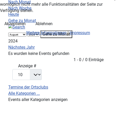
Nach Monat
womöglich nicht mehr alle Funktionalitäten der Seite zur
Nach Woche
Verfügung stehen.
Heute
Gehe zu Monat
Akzeptieren
Ablehnen
Weitere Informationen
|
Impressum
Gehe zu Monat
2024
Nächstes Jahr
Es wurden keine Events gefunden
Limite der Paginierungsliste
1 - 0 / 0 Einträge
Anzeige #
Termine der Ortsclubs
Alle Kategorien ...
Events aller Kategorien anzeigen