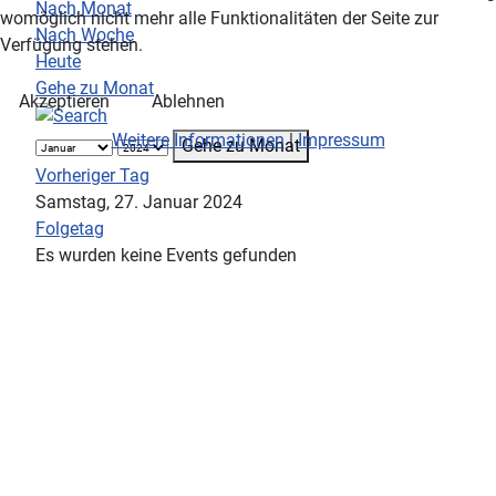
Nach Monat
womöglich nicht mehr alle Funktionalitäten der Seite zur
Nach Woche
Verfügung stehen.
Heute
Gehe zu Monat
Akzeptieren
Ablehnen
Weitere Informationen
|
Impressum
Gehe zu Monat
Vorheriger Tag
Samstag, 27. Januar 2024
Folgetag
Es wurden keine Events gefunden