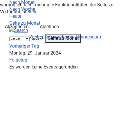
Nach Monat
womöglich nicht mehr alle Funktionalitäten der Seite zur
Nach Woche
Verfügung stehen.
Heute
Gehe zu Monat
Akzeptieren
Ablehnen
Weitere Informationen
|
Impressum
Gehe zu Monat
Vorheriger Tag
Montag, 29. Januar 2024
Folgetag
Es wurden keine Events gefunden