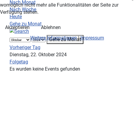
Nach Monat
womöglich nicht mehr alle Funktionalitäten der Seite zur
Nach Woche
Verfügung stehen.
Heute
Gehe zu Monat
Akzeptieren
Ablehnen
Weitere Informationen
|
Impressum
Gehe zu Monat
Vorheriger Tag
Dienstag, 22. Oktober 2024
Folgetag
Es wurden keine Events gefunden