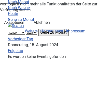
Nach Monat
womöglich nicht mehr alle Funktionalitäten der Seite zur
Nach Woche
Verfügung stehen.
Heute
Gehe zu Monat
Akzeptieren
Ablehnen
Weitere Informationen
|
Impressum
Gehe zu Monat
Vorheriger Tag
Donnerstag, 15. August 2024
Folgetag
Es wurden keine Events gefunden