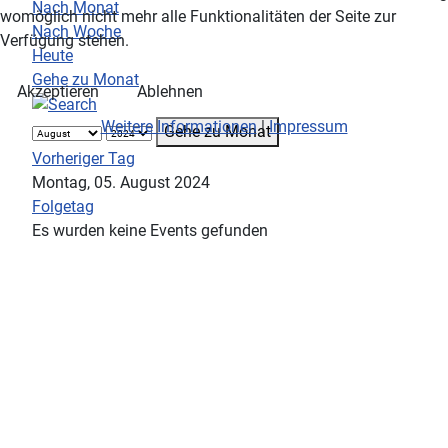
Nach Monat
womöglich nicht mehr alle Funktionalitäten der Seite zur
Nach Woche
Verfügung stehen.
Heute
Gehe zu Monat
Akzeptieren
Ablehnen
Weitere Informationen
|
Impressum
Gehe zu Monat
Vorheriger Tag
Montag, 05. August 2024
Folgetag
Es wurden keine Events gefunden