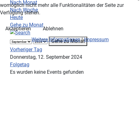
Nach Monat
womöglich nicht mehr alle Funktionalitäten der Seite zur
Nach Woche
Verfügung stehen.
Heute
Gehe zu Monat
Akzeptieren
Ablehnen
Weitere Informationen
|
Impressum
Gehe zu Monat
Vorheriger Tag
Donnerstag, 12. September 2024
Folgetag
Es wurden keine Events gefunden