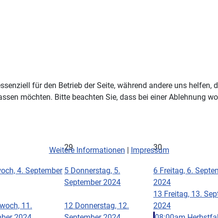
ssenziell für den Betrieb der Seite, während andere uns helfen,
assen möchten. Bitte beachten Sie, dass bei einer Ablehnung wom
29
30
Weitere Informationen
|
Impressum
och, 4. September
5
Donnerstag, 5.
6
Freitag, 6. Sept
September 2024
2024
13
Freitag, 13. Se
twoch, 11.
12
Donnerstag, 12.
2024
ber 2024
September 2024
08:00am Herbstfa