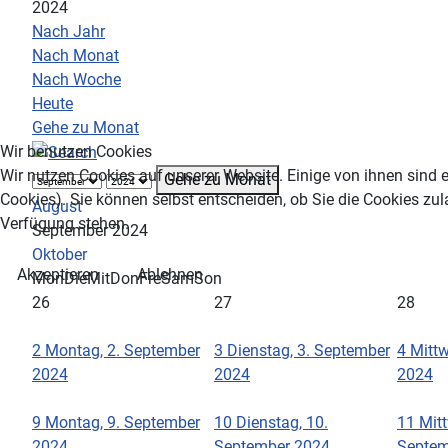
2024
Nach Jahr
Nach Monat
Nach Woche
Heute
Gehe zu Monat
Wir benutzen Cookies
Wir nutzen Cookies auf unserer Website. Einige von ihnen sind e
Gehe zu Monat
Cookies). Sie können selbst entscheiden, ob Sie die Cookies zul
August
Verfügung stehen.
September 2024
Oktober
Akzeptieren
Ablehnen
Mon
Die
Mit
Don
Fre
Sam
Son
26
27
28
2
Montag, 2. September
3
Dienstag, 3. September
4
Mittw
2024
2024
2024
9
Montag, 9. September
10
Dienstag, 10.
11
Mit
2024
September 2024
Septem