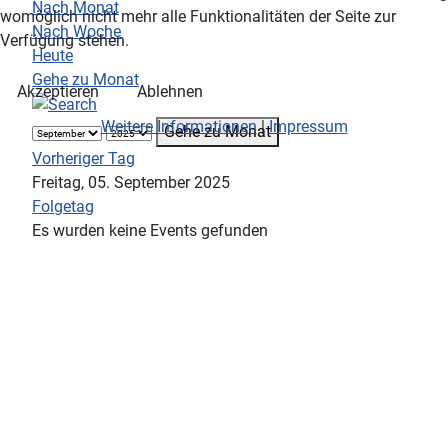
Nach Monat
womöglich nicht mehr alle Funktionalitäten der Seite zur
Nach Woche
Verfügung stehen.
Heute
Gehe zu Monat
Akzeptieren
Ablehnen
Weitere Informationen
|
Impressum
Gehe zu Monat
Vorheriger Tag
Freitag, 05. September 2025
Folgetag
Es wurden keine Events gefunden