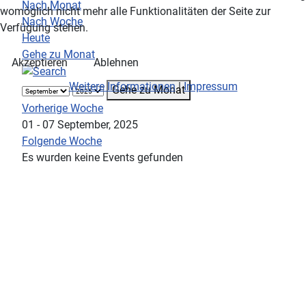
Nach Monat
womöglich nicht mehr alle Funktionalitäten der Seite zur
Nach Woche
Verfügung stehen.
Heute
Gehe zu Monat
Akzeptieren
Ablehnen
Weitere Informationen
|
Impressum
Gehe zu Monat
Vorherige Woche
01 - 07 September, 2025
Folgende Woche
Es wurden keine Events gefunden