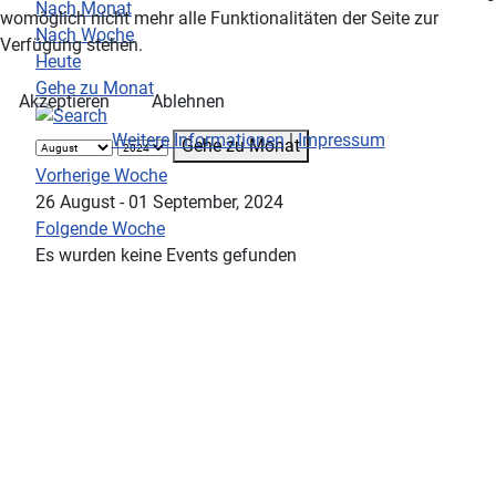
Nach Monat
womöglich nicht mehr alle Funktionalitäten der Seite zur
Nach Woche
Verfügung stehen.
Heute
Gehe zu Monat
Akzeptieren
Ablehnen
Weitere Informationen
|
Impressum
Gehe zu Monat
Vorherige Woche
26 August - 01 September, 2024
Folgende Woche
Es wurden keine Events gefunden