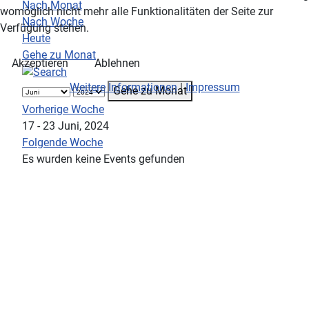
Nach Monat
womöglich nicht mehr alle Funktionalitäten der Seite zur
Nach Woche
Verfügung stehen.
Heute
Gehe zu Monat
Akzeptieren
Ablehnen
Weitere Informationen
|
Impressum
Gehe zu Monat
Vorherige Woche
17 - 23 Juni, 2024
Folgende Woche
Es wurden keine Events gefunden