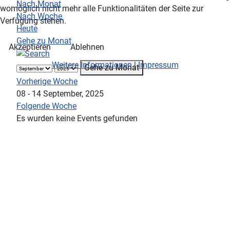
Nach Monat
womöglich nicht mehr alle Funktionalitäten der Seite zur
Nach Woche
Verfügung stehen.
Heute
Gehe zu Monat
Akzeptieren
Ablehnen
Weitere Informationen
|
Impressum
Gehe zu Monat
Vorherige Woche
08 - 14 September, 2025
Folgende Woche
Es wurden keine Events gefunden