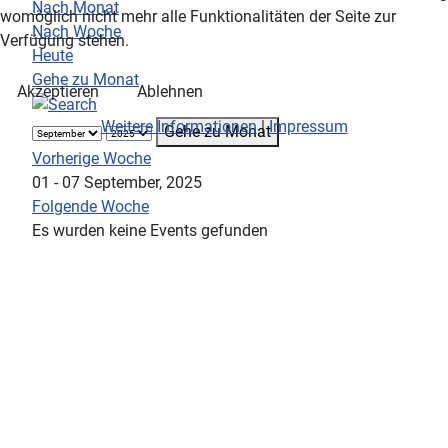
Nach Monat
womöglich nicht mehr alle Funktionalitäten der Seite zur
Nach Woche
Verfügung stehen.
Heute
Gehe zu Monat
Akzeptieren
Ablehnen
Weitere Informationen
|
Impressum
Gehe zu Monat
Vorherige Woche
01 - 07 September, 2025
Folgende Woche
Es wurden keine Events gefunden