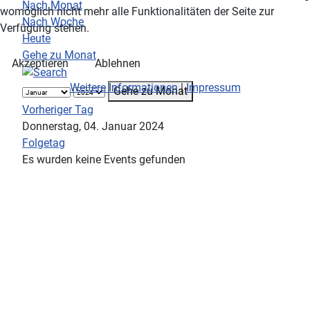
Nach Monat
womöglich nicht mehr alle Funktionalitäten der Seite zur
Nach Woche
Verfügung stehen.
Heute
Gehe zu Monat
Akzeptieren
Ablehnen
Weitere Informationen
|
Impressum
Gehe zu Monat
Vorheriger Tag
Donnerstag, 04. Januar 2024
Folgetag
Es wurden keine Events gefunden