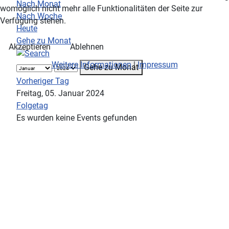
Nach Monat
womöglich nicht mehr alle Funktionalitäten der Seite zur
Nach Woche
Verfügung stehen.
Heute
Gehe zu Monat
Akzeptieren
Ablehnen
Weitere Informationen
|
Impressum
Gehe zu Monat
Vorheriger Tag
Freitag, 05. Januar 2024
Folgetag
Es wurden keine Events gefunden