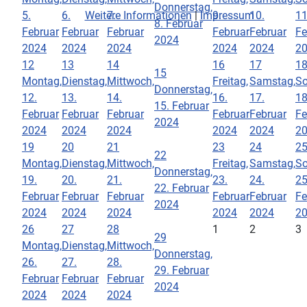
Donnerstag,
5.
6.
7.
9.
10.
11
Weitere Informationen
|
Impressum
8. Februar
Februar
Februar
Februar
Februar
Februar
Fe
2024
2024
2024
2024
2024
2024
2
12
13
14
16
17
1
15
Montag,
Dienstag,
Mittwoch,
Freitag,
Samstag,
So
Donnerstag,
12.
13.
14.
16.
17.
18
15. Februar
Februar
Februar
Februar
Februar
Februar
Fe
2024
2024
2024
2024
2024
2024
2
19
20
21
23
24
2
22
Montag,
Dienstag,
Mittwoch,
Freitag,
Samstag,
So
Donnerstag,
19.
20.
21.
23.
24.
25
22. Februar
Februar
Februar
Februar
Februar
Februar
Fe
2024
2024
2024
2024
2024
2024
2
26
27
28
1
2
3
29
Montag,
Dienstag,
Mittwoch,
Donnerstag,
26.
27.
28.
29. Februar
Februar
Februar
Februar
2024
2024
2024
2024