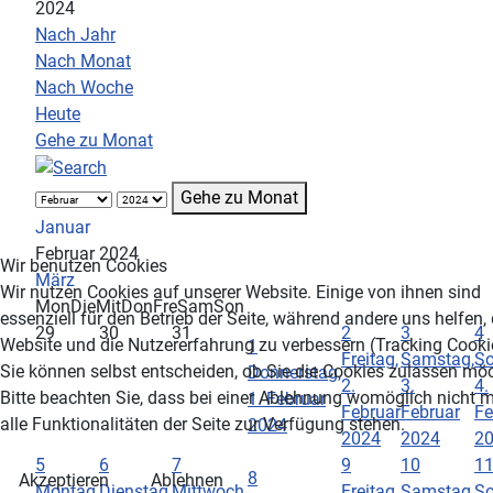
2024
Nach Jahr
Nach Monat
Nach Woche
Heute
Gehe zu Monat
Gehe zu Monat
Januar
Februar 2024
Wir benutzen Cookies
März
Wir nutzen Cookies auf unserer Website. Einige von ihnen sind
Mon
Die
Mit
Don
Fre
Sam
Son
essenziell für den Betrieb der Seite, während andere uns helfen,
29
30
31
2
3
4
Website und die Nutzererfahrung zu verbessern (Tracking Cooki
1
Freitag,
Samstag,
So
Sie können selbst entscheiden, ob Sie die Cookies zulassen mö
Donnerstag,
2.
3.
4.
Bitte beachten Sie, dass bei einer Ablehnung womöglich nicht 
1. Februar
Februar
Februar
Fe
alle Funktionalitäten der Seite zur Verfügung stehen.
2024
2024
2024
2
5
6
7
9
10
1
8
Akzeptieren
Ablehnen
Montag,
Dienstag,
Mittwoch,
Freitag,
Samstag,
So